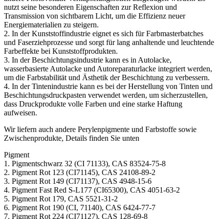
nutzt seine besonderen Eigenschaften zur Reflexion und
Transmission von sichtbarem Licht, um die Effizienz neuer
Energiematerialien zu steigern.
2. In der Kunststoffindustrie eignet es sich für Farbmasterbatches
und Faserziehprozesse und sorgt für lang anhaltende und leuchtende
Farbeffekte bei Kunststoffprodukten.
3. In der Beschichtungsindustrie kann es in Autolacke,
wasserbasierte Autolacke und Autoreparaturlacke integriert werden,
um die Farbstabilität und Ästhetik der Beschichtung zu verbessern.
4. In der Tintenindustrie kann es bei der Herstellung von Tinten und
Beschichtungsdruckpasten verwendet werden, um sicherzustellen,
dass Druckprodukte volle Farben und eine starke Haftung
aufweisen.
Wir liefern auch andere Perylenpigmente und Farbstoffe sowie
Zwischenprodukte, Details finden Sie unten
Pigment
1. Pigmentschwarz 32 (CI 71133), CAS 83524-75-8
2. Pigment Rot 123 (CI71145), CAS 24108-89-2
3. Pigment Rot 149 (CI71137), CAS 4948-15-6
4. Pigment Fast Red S-L177 (CI65300), CAS 4051-63-2
5. Pigment Rot 179, CAS 5521-31-2
6. Pigment Rot 190 (CI, 71140), CAS 6424-77-7
7. Pigment Rot 224 (CI71127), CAS 128-69-8