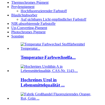
Thermochromes Pigment
Perylenpigment
Hochfluoreszierender Farbstoff
Blaulichtabsorber
Auf sichtbares Licht empfindlicher Farbstoff
NIR-absorbierende Farbstoffe
Up-Converting-Pigment
Photochromes Pigment
Sonstige
Temperatur-Farbwechselfa...
Hochreines Urol in
Lebensmittelqualität ...