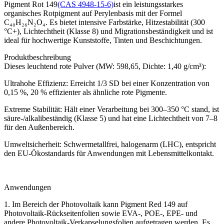
Pigment Rot 149
(CAS 4948-15-6)
ist ein leistungsstarkes
organisches Rotpigment auf Perylenbasis mit der Formel
C₄₀H₂₆N₂O₄. Es bietet intensive Farbstärke, Hitzestabilität (300
°C+), Lichtechtheit (Klasse 8) und Migrationsbeständigkeit und ist
ideal für hochwertige Kunststoffe, Tinten und Beschichtungen.
Produktbeschreibung
Dieses leuchtend rote Pulver (MW: 598,65, Dichte: 1,40 g/cm³):
Ultrahohe Effizienz: Erreicht 1/3 SD bei einer Konzentration von
0,15 %, 20 % effizienter als ähnliche rote Pigmente.
Extreme Stabilität: Hält einer Verarbeitung bei 300–350 °C stand, ist
säure-/alkalibeständig (Klasse 5) und hat eine Lichtechtheit von 7–8
für den Außenbereich.
Umweltsicherheit: Schwermetallfrei, halogenarm (LHC), entspricht
den EU-Ökostandards für Anwendungen mit Lebensmittelkontakt.
Anwendungen
1. Im Bereich der Photovoltaik kann Pigment Red 149 auf
Photovoltaik-Rückseitenfolien sowie EVA-, POE-, EPE- und
andere Photovoltaik-Verkapselungsfolien aufgetragen werden. Es