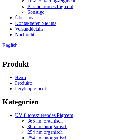
Up-Converting-Pigment
Photochromes Pigment
Sonstige
Über uns
Kontaktieren Sie uns
Versanddetails
Nachricht
English
Produkt
Heim
Produkte
Perylenpigment
Kategorien
UV-fluoreszierendes Pigment
365 nm organisch
365 nm anorganisch
254 nm organisch
254 nm anorganisch