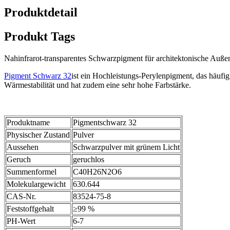
Produktdetail
Produkt Tags
Nahinfrarot-transparentes Schwarzpigment für architektonische Auß
Pigment Schwarz 32
ist ein Hochleistungs-Perylenpigment, das häufi
Wärmestabilität und hat zudem eine sehr hohe Farbstärke.
Produktname
Pigmentschwarz 32
Physischer Zustand
Pulver
Aussehen
Schwarzpulver mit grünem Licht
Geruch
geruchlos
Summenformel
C40H26N2O6
Molekulargewicht
630.644
CAS-Nr.
83524-75-8
Feststoffgehalt
≥99 %
PH-Wert
6-7