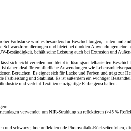
 hoher Farbstärke wird es besonders für Beschichtungen, Tinten und a
liche Schwarzformulierungen und bietet bei dunklen Anwendungen eine be
UV-Beständigkeit, behält seine Leistung auch bei Extrusion und Außene
lässt sich leicht verteilen und bleibt in lösungsmittelbasierten Beschic
nd ist daher ideal für empfindliche Anwendungen wie Lebensmittelverp
denen Bereichen. Es eignet sich für Lacke und Farben und trägt zur He
de Farbleistung und Stabilität. Es ist außerdem ein wichtiger Bestandt
ndustrie und verleiht Textilien einzigartige Farbeigenschaften.
gen:
ieanlagen verwendet, um NIR-Strahlung zu reflektieren (>45 % Reflek
 und schwarze, hochreflektierende Photovoltaik-Rückseitenfolien, d