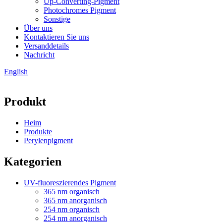
Up-Converting-Pigment
Photochromes Pigment
Sonstige
Über uns
Kontaktieren Sie uns
Versanddetails
Nachricht
English
Produkt
Heim
Produkte
Perylenpigment
Kategorien
UV-fluoreszierendes Pigment
365 nm organisch
365 nm anorganisch
254 nm organisch
254 nm anorganisch