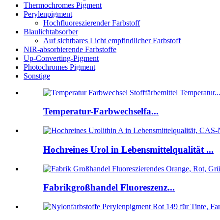
Thermochromes Pigment
Perylenpigment
Hochfluoreszierender Farbstoff
Blaulichtabsorber
Auf sichtbares Licht empfindlicher Farbstoff
NIR-absorbierende Farbstoffe
Up-Converting-Pigment
Photochromes Pigment
Sonstige
Temperatur-Farbwechselfa...
Hochreines Urol in Lebensmittelqualität ...
Fabrikgroßhandel Fluoreszenz...