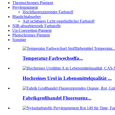
Thermochromes Pigment
Perylenpigment
Hochfluoreszierender Farbstoff
Blaulichtabsorber
Auf sichtbares Licht empfindlicher Farbstoff
NIR-absorbierende Farbstoffe
Up-Converting-Pigment
Photochromes Pigment
Sonstige
Temperatur-Farbwechselfa...
Hochreines Urol in Lebensmittelqualität ...
Fabrikgroßhandel Fluoreszenz...