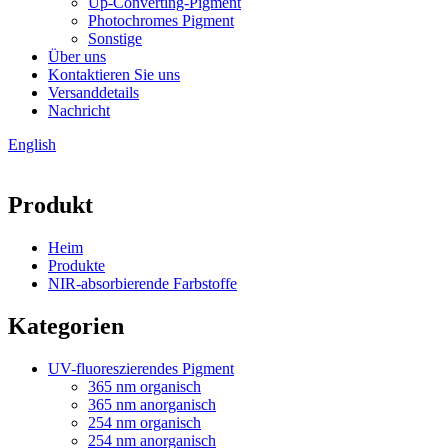
Up-Converting-Pigment
Photochromes Pigment
Sonstige
Über uns
Kontaktieren Sie uns
Versanddetails
Nachricht
English
Produkt
Heim
Produkte
NIR-absorbierende Farbstoffe
Kategorien
UV-fluoreszierendes Pigment
365 nm organisch
365 nm anorganisch
254 nm organisch
254 nm anorganisch