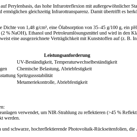
uf Perylenbasis, das hohe Infrarotreflexion mit außergewöhnlicher Stab
 ermöglichen gleichzeitig Infrarottransparenz. Damit übertrifft es he
e Dichte von 1,48 g/cm³, eine Ölabsorption von 35–45 g/100 g, ein p
2 % NaOH), Ethanol und Petroleumlösungsmittel und wird in den Klassen
 weist eine ausgezeichnete Verträglichkeit mit Kunststoffen auf (z. B. 
Leistungsanforderung
UV-Beständigkeit, Temperaturwechselbeständigkeit
ngen
Chemische Belastung, Abriebfestigkeit
stattung
Spritzgussstabilität
Metameriekontrolle, Abriebfestigkeit
en:
anlagen verwendet, um NIR-Strahlung zu reflektieren (>45 % Reflekti
kt werden.
nd schwarze, hochreflektierende Photovoltaik-Rückseitenfolien, di