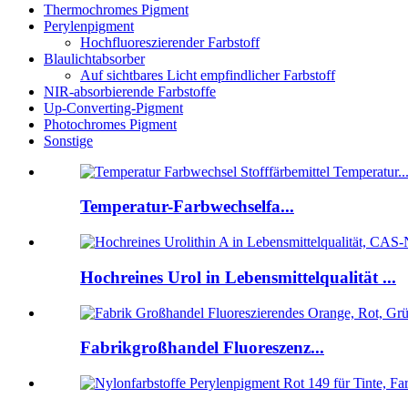
Thermochromes Pigment
Perylenpigment
Hochfluoreszierender Farbstoff
Blaulichtabsorber
Auf sichtbares Licht empfindlicher Farbstoff
NIR-absorbierende Farbstoffe
Up-Converting-Pigment
Photochromes Pigment
Sonstige
Temperatur-Farbwechselfa...
Hochreines Urol in Lebensmittelqualität ...
Fabrikgroßhandel Fluoreszenz...