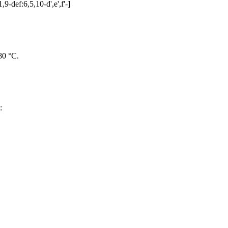
-def:6,5,10-d',e',f'-]
80 °C.
: