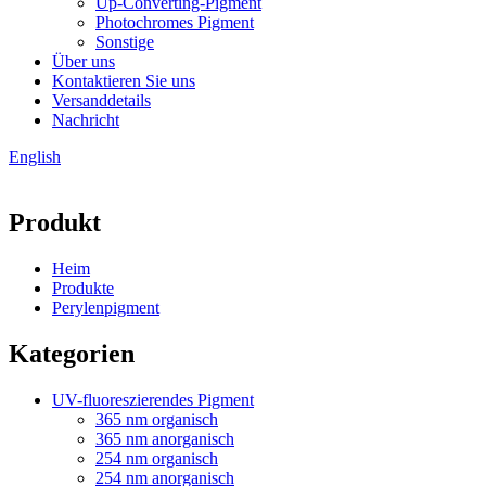
Up-Converting-Pigment
Photochromes Pigment
Sonstige
Über uns
Kontaktieren Sie uns
Versanddetails
Nachricht
English
Produkt
Heim
Produkte
Perylenpigment
Kategorien
UV-fluoreszierendes Pigment
365 nm organisch
365 nm anorganisch
254 nm organisch
254 nm anorganisch