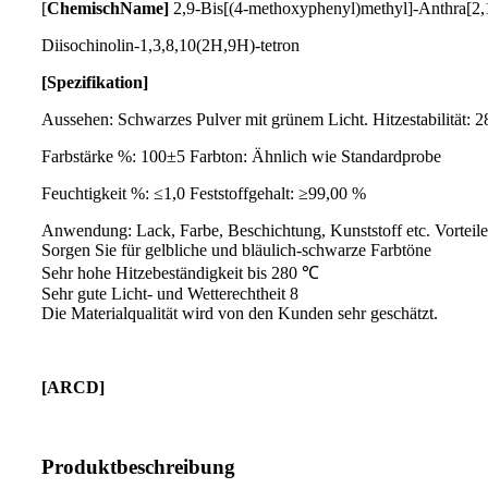
[
Chemisch
Name
]
2,9-Bis[(4-methoxyphenyl)methyl]-Anthra[2,1,9
Diisochinolin-1,3,8,10(2H,9H)-tetron
[Spezifikation]
Aussehen: Schwarzes Pulver mit grünem Licht. Hitzestabilität: 2
Farbstärke %: 100±5 Farbton: Ähnlich wie Standardprobe
Feuchtigkeit %: ≤1,0 Feststoffgehalt: ≥99,00 %
Anwendung: Lack, Farbe, Beschichtung, Kunststoff etc. Vorteile
Sorgen Sie für gelbliche und bläulich-schwarze Farbtöne
Sehr hohe Hitzebeständigkeit bis 280 ℃
Sehr gute Licht- und Wetterechtheit 8
Die Materialqualität wird von den Kunden sehr geschätzt.
[
ARCD
]
Produktbeschreibung