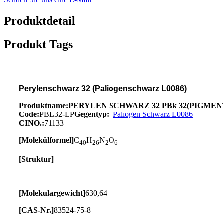
Produktdetail
Produkt Tags
Perylenschwarz 32 (Paliogenschwarz L0086)
Produktname:
PERYLEN SCHWARZ 32 PBk 32
(PIGMEN
Code:
PBL32-LP
Gegentyp:
Paliogen Schwarz L0086
CINO.:
71133
[Molekülformel]
C
H
N
O
40
26
2
6
[Struktur]
[Molekulargewicht]
630,64
[CAS-Nr.]
83524-75-8