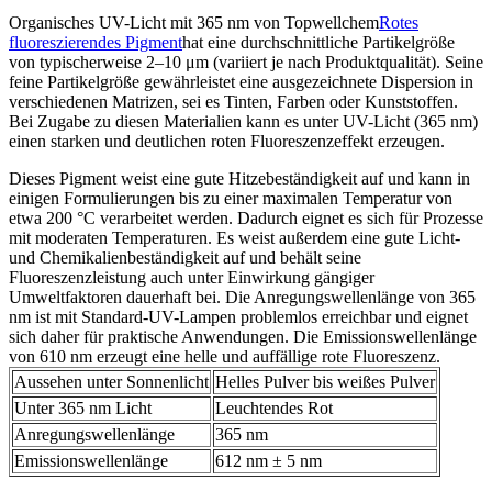
Organisches UV-Licht mit 365 nm von Topwellchem
Rotes
fluoreszierendes Pigment
hat eine durchschnittliche Partikelgröße
von typischerweise 2–10 μm (variiert je nach Produktqualität). Seine
feine Partikelgröße gewährleistet eine ausgezeichnete Dispersion in
verschiedenen Matrizen, sei es Tinten, Farben oder Kunststoffen.
Bei Zugabe zu diesen Materialien kann es unter UV-Licht (365 nm)
einen starken und deutlichen roten Fluoreszenzeffekt erzeugen.
Dieses Pigment weist eine gute Hitzebeständigkeit auf und kann in
einigen Formulierungen bis zu einer maximalen Temperatur von
etwa 200 °C verarbeitet werden. Dadurch eignet es sich für Prozesse
mit moderaten Temperaturen. Es weist außerdem eine gute Licht-
und Chemikalienbeständigkeit auf und behält seine
Fluoreszenzleistung auch unter Einwirkung gängiger
Umweltfaktoren dauerhaft bei. Die Anregungswellenlänge von 365
nm ist mit Standard-UV-Lampen problemlos erreichbar und eignet
sich daher für praktische Anwendungen. Die Emissionswellenlänge
von 610 nm erzeugt eine helle und auffällige rote Fluoreszenz.
Aussehen unter Sonnenlicht
Helles Pulver bis weißes Pulver
Unter 365 nm Licht
Leuchtendes Rot
Anregungswellenlänge
365 nm
Emissionswellenlänge
612 nm ± 5 nm