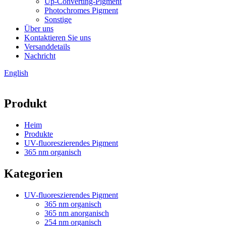
Up-Converting-Pigment
Photochromes Pigment
Sonstige
Über uns
Kontaktieren Sie uns
Versanddetails
Nachricht
English
Produkt
Heim
Produkte
UV-fluoreszierendes Pigment
365 nm organisch
Kategorien
UV-fluoreszierendes Pigment
365 nm organisch
365 nm anorganisch
254 nm organisch