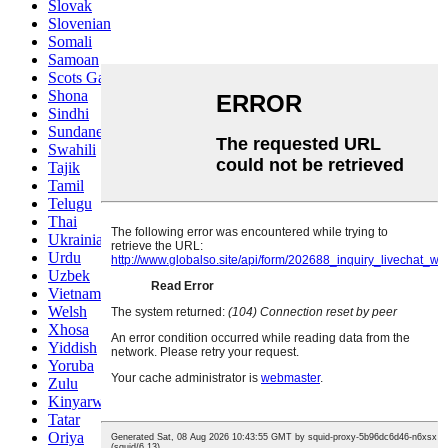
Slovak
Slovenian
Somali
Samoan
Scots Gaelic
Shona
Sindhi
Sundanese
Swahili
Tajik
Tamil
Telugu
Thai
Ukrainian
Urdu
Uzbek
Vietnamese
Welsh
Xhosa
Yiddish
Yoruba
Zulu
Kinyarwanda
Tatar
Oriya