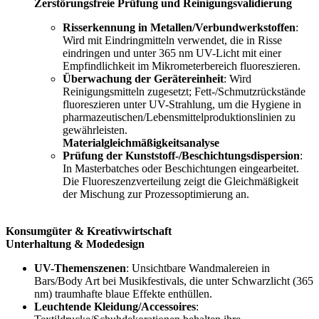
Zerstörungsfreie Prüfung und Reinigungsvalidierung
Risserkennung in Metallen/Verbundwerkstoffen
:
Wird mit Eindringmitteln verwendet, die in Risse
eindringen und unter 365 nm UV-Licht mit einer
Empfindlichkeit im Mikrometerbereich fluoreszieren.
Überwachung der Gerätereinheit
: Wird
Reinigungsmitteln zugesetzt; Fett-/Schmutzrückstände
fluoreszieren unter UV-Strahlung, um die Hygiene in
pharmazeutischen/Lebensmittelproduktionslinien zu
gewährleisten.
Materialgleichmäßigkeitsanalyse
Prüfung der Kunststoff-/Beschichtungsdispersion
:
In Masterbatches oder Beschichtungen eingearbeitet.
Die Fluoreszenzverteilung zeigt die Gleichmäßigkeit
der Mischung zur Prozessoptimierung an.
Konsumgüter & Kreativwirtschaft
Unterhaltung & Modedesign
UV-Themenszenen
: Unsichtbare Wandmalereien in
Bars/Body Art bei Musikfestivals, die unter Schwarzlicht (365
nm) traumhafte blaue Effekte enthüllen.
Leuchtende Kleidung/Accessoires
: