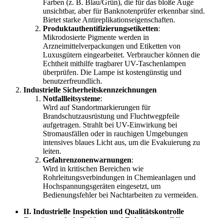
Farben (z. B. Blau/Grün), die für das bloße Auge
unsichtbar, aber für Banknotenprüfer erkennbar sind.
Bietet starke Antireplikationseigenschaften.
Produktauthentifizierungsetiketten
:
Mikrodosierte Pigmente werden in
Arzneimittelverpackungen und Etiketten von
Luxusgütern eingearbeitet. Verbraucher können die
Echtheit mithilfe tragbarer UV-Taschenlampen
überprüfen. Die Lampe ist kostengünstig und
benutzerfreundlich.
Industrielle Sicherheitskennzeichnungen
Notfallleitsysteme
:
Wird auf Standortmarkierungen für
Brandschutzausrüstung und Fluchtwegpfeile
aufgetragen. Strahlt bei UV-Einwirkung bei
Stromausfällen oder in rauchigen Umgebungen
intensives blaues Licht aus, um die Evakuierung zu
leiten.
Gefahrenzonenwarnungen
:
Wird in kritischen Bereichen wie
Rohrleitungsverbindungen in Chemieanlagen und
Hochspannungsgeräten eingesetzt, um
Bedienungsfehler bei Nachtarbeiten zu vermeiden.
II. Industrielle Inspektion und Qualitätskontrolle