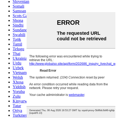
Slovenian
Somali
Samoan
Scots Gaelic
Shona
Sindhi
Sundanese
Swahili
Tajik
Tamil
Telugu
Thai
Ukrainian
Urdu
Uzbek
Vietnamese
Welsh
Xhosa
Yiddish
Yoruba
Zulu
Kinyarwanda
Tatar
Oriya
Turkmen