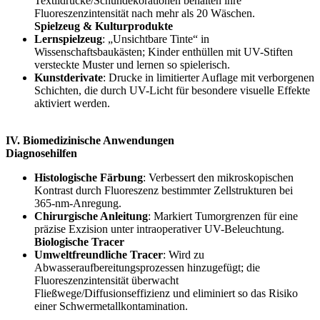
Textildrucke/Schuhdekorationen behalten ihre
Fluoreszenzintensität nach mehr als 20 Wäschen.
Spielzeug & Kulturprodukte
Lernspielzeug
: „Unsichtbare Tinte“ in
Wissenschaftsbaukästen; Kinder enthüllen mit UV-Stiften
versteckte Muster und lernen so spielerisch.
Kunstderivate
: Drucke in limitierter Auflage mit verborgenen
Schichten, die durch UV-Licht für besondere visuelle Effekte
aktiviert werden.
IV. Biomedizinische Anwendungen
Diagnosehilfen
Histologische Färbung
: Verbessert den mikroskopischen
Kontrast durch Fluoreszenz bestimmter Zellstrukturen bei
365-nm-Anregung.
Chirurgische Anleitung
: Markiert Tumorgrenzen für eine
präzise Exzision unter intraoperativer UV-Beleuchtung.
Biologische Tracer
Umweltfreundliche Tracer
: Wird zu
Abwasseraufbereitungsprozessen hinzugefügt; die
Fluoreszenzintensität überwacht
Fließwege/Diffusionseffizienz und eliminiert so das Risiko
einer Schwermetallkontamination.