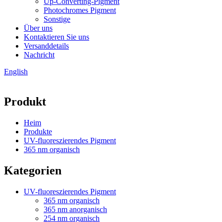
Up-Converting-Pigment
Photochromes Pigment
Sonstige
Über uns
Kontaktieren Sie uns
Versanddetails
Nachricht
English
Produkt
Heim
Produkte
UV-fluoreszierendes Pigment
365 nm organisch
Kategorien
UV-fluoreszierendes Pigment
365 nm organisch
365 nm anorganisch
254 nm organisch