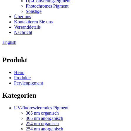
Up-Converting-Pigment
Photochromes Pigment
Sonstige
Über uns
Kontaktieren Sie uns
Versanddetails
Nachricht
English
Produkt
Heim
Produkte
Perylenpigment
Kategorien
UV-fluoreszierendes Pigment
365 nm organisch
365 nm anorganisch
254 nm organisch
254 nm anorganisch