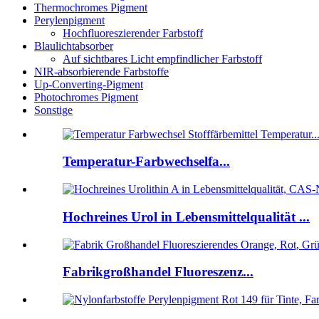
Thermochromes Pigment
Perylenpigment
Hochfluoreszierender Farbstoff
Blaulichtabsorber
Auf sichtbares Licht empfindlicher Farbstoff
NIR-absorbierende Farbstoffe
Up-Converting-Pigment
Photochromes Pigment
Sonstige
Temperatur-Farbwechselfa...
Hochreines Urol in Lebensmittelqualität ...
Fabrikgroßhandel Fluoreszenz...