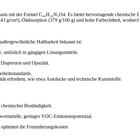
asis mit der Formel C₄₀H₂₆N₂O4. Es bietet hervorragende chemische Bes
43 g/cm³), Ölabsorption (379 g/100 g) und hohe Farbechtheit, wodurch
außergewöhnliche Haltbarkeit bekannt ist:
, unlöslich in gängigen Lösungsmitteln.
 Dispersion und Opazität.
erheitsstandards.
tät erfordern, wie etwa Autolacke und technische Kunststoffe.
d chemischer Beständigkeit.
hwermetalle, geringes VOC-Emissionspotenzial.
 optimiert die Formulierungskosten