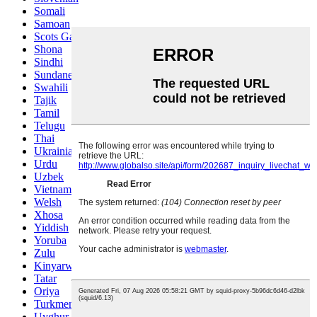
Somali
Samoan
Scots Gaelic
Shona
Sindhi
Sundanese
Swahili
Tajik
Tamil
Telugu
Thai
Ukrainian
Urdu
Uzbek
Vietnamese
Welsh
Xhosa
Yiddish
Yoruba
Zulu
Kinyarwanda
Tatar
Oriya
Turkmen
Uyghur