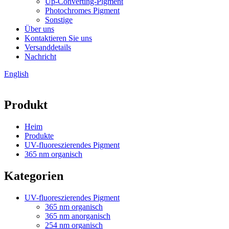
Up-Converting-Pigment
Photochromes Pigment
Sonstige
Über uns
Kontaktieren Sie uns
Versanddetails
Nachricht
English
Produkt
Heim
Produkte
UV-fluoreszierendes Pigment
365 nm organisch
Kategorien
UV-fluoreszierendes Pigment
365 nm organisch
365 nm anorganisch
254 nm organisch