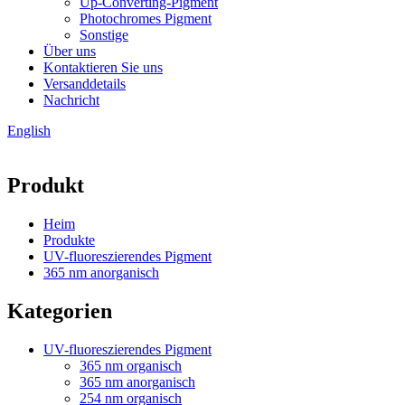
Up-Converting-Pigment
Photochromes Pigment
Sonstige
Über uns
Kontaktieren Sie uns
Versanddetails
Nachricht
English
Produkt
Heim
Produkte
UV-fluoreszierendes Pigment
365 nm anorganisch
Kategorien
UV-fluoreszierendes Pigment
365 nm organisch
365 nm anorganisch
254 nm organisch