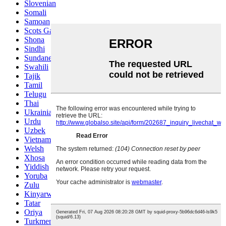
Slovenian
Somali
Samoan
Scots Gaelic
Shona
Sindhi
Sundanese
Swahili
Tajik
Tamil
Telugu
Thai
Ukrainian
Urdu
Uzbek
Vietnamese
Welsh
Xhosa
Yiddish
Yoruba
Zulu
Kinyarwanda
Tatar
Oriya
Turkmen