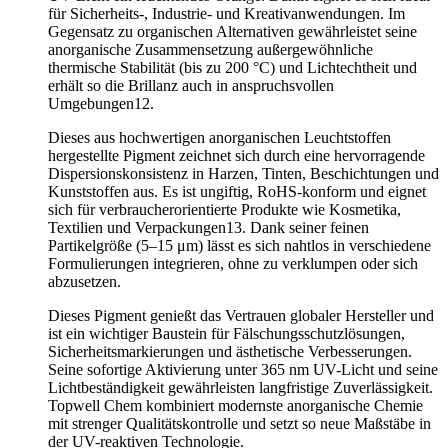
für Sicherheits-, Industrie- und Kreativanwendungen. Im
Gegensatz zu organischen Alternativen gewährleistet seine
anorganische Zusammensetzung außergewöhnliche
thermische Stabilität (bis zu 200 °C) und Lichtechtheit und
erhält so die Brillanz auch in anspruchsvollen
Umgebungen12.
Dieses aus hochwertigen anorganischen Leuchtstoffen
hergestellte Pigment zeichnet sich durch eine hervorragende
Dispersionskonsistenz in Harzen, Tinten, Beschichtungen und
Kunststoffen aus. Es ist ungiftig, RoHS-konform und eignet
sich für verbraucherorientierte Produkte wie Kosmetika,
Textilien und Verpackungen13. Dank seiner feinen
Partikelgröße (5–15 μm) lässt es sich nahtlos in verschiedene
Formulierungen integrieren, ohne zu verklumpen oder sich
abzusetzen.
Dieses Pigment genießt das Vertrauen globaler Hersteller und
ist ein wichtiger Baustein für Fälschungsschutzlösungen,
Sicherheitsmarkierungen und ästhetische Verbesserungen.
Seine sofortige Aktivierung unter 365 nm UV-Licht und seine
Lichtbeständigkeit gewährleisten langfristige Zuverlässigkeit.
Topwell Chem kombiniert modernste anorganische Chemie
mit strenger Qualitätskontrolle und setzt so neue Maßstäbe in
der UV-reaktiven Technologie.