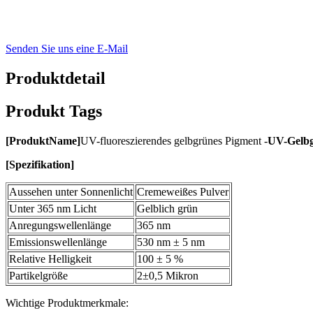
Senden Sie uns eine E-Mail
Produktdetail
Produkt Tags
[
Produkt
Name
]
UV-fluoreszierendes gelbgrünes Pigment -
UV-Gelb
[
Spezifikation
]
Aussehen unter Sonnenlicht
Cremeweißes Pulver
Unter 365 nm Licht
Gelblich grün
Anregungswellenlänge
365 nm
Emissionswellenlänge
530 nm ± 5 nm
Relative Helligkeit
100 ± 5 %
Partikelgröße
2±0,5 Mikron
Wichtige Produktmerkmale: