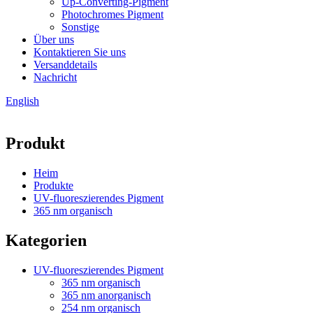
Up-Converting-Pigment
Photochromes Pigment
Sonstige
Über uns
Kontaktieren Sie uns
Versanddetails
Nachricht
English
Produkt
Heim
Produkte
UV-fluoreszierendes Pigment
365 nm organisch
Kategorien
UV-fluoreszierendes Pigment
365 nm organisch
365 nm anorganisch
254 nm organisch