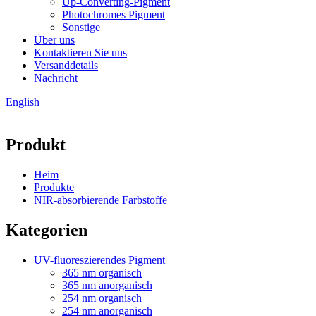
Up-Converting-Pigment
Photochromes Pigment
Sonstige
Über uns
Kontaktieren Sie uns
Versanddetails
Nachricht
English
Produkt
Heim
Produkte
NIR-absorbierende Farbstoffe
Kategorien
UV-fluoreszierendes Pigment
365 nm organisch
365 nm anorganisch
254 nm organisch
254 nm anorganisch