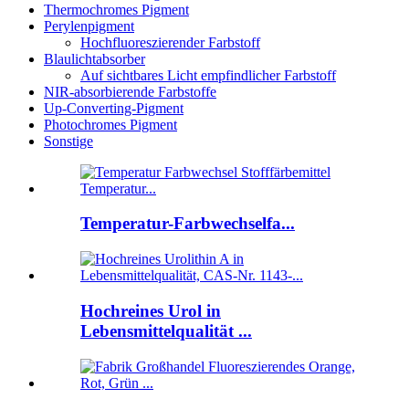
Thermochromes Pigment
Perylenpigment
Hochfluoreszierender Farbstoff
Blaulichtabsorber
Auf sichtbares Licht empfindlicher Farbstoff
NIR-absorbierende Farbstoffe
Up-Converting-Pigment
Photochromes Pigment
Sonstige
Temperatur-Farbwechselfa...
Hochreines Urol in
Lebensmittelqualität ...