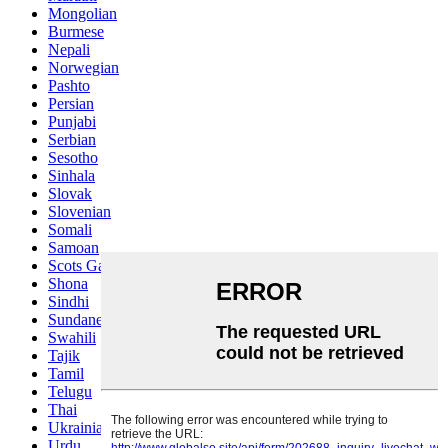
Mongolian
Burmese
Nepali
Norwegian
Pashto
Persian
Punjabi
Serbian
Sesotho
Sinhala
Slovak
Slovenian
Somali
Samoan
Scots Gaelic
Shona
Sindhi
Sundanese
Swahili
Tajik
Tamil
Telugu
Thai
Ukrainian
Urdu