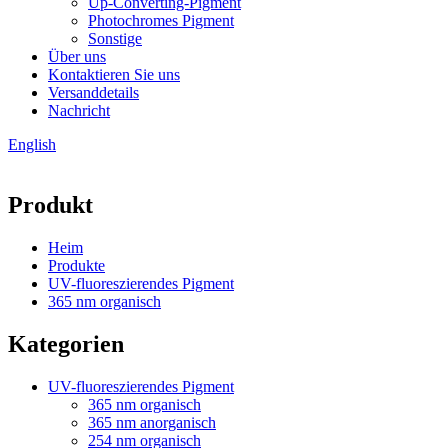
Up-Converting-Pigment
Photochromes Pigment
Sonstige
Über uns
Kontaktieren Sie uns
Versanddetails
Nachricht
English
Produkt
Heim
Produkte
UV-fluoreszierendes Pigment
365 nm organisch
Kategorien
UV-fluoreszierendes Pigment
365 nm organisch
365 nm anorganisch
254 nm organisch