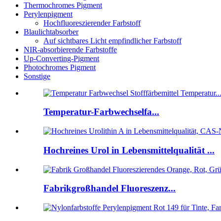
Thermochromes Pigment
Perylenpigment
Hochfluoreszierender Farbstoff
Blaulichtabsorber
Auf sichtbares Licht empfindlicher Farbstoff
NIR-absorbierende Farbstoffe
Up-Converting-Pigment
Photochromes Pigment
Sonstige
Temperatur-Farbwechselfa...
Hochreines Urol in Lebensmittelqualität ...
Fabrikgroßhandel Fluoreszenz...