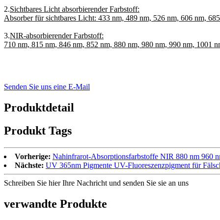
2.
Sichtbares Licht absorbierender Farbstoff:
Absorber für sichtbares Licht: 433 nm, 489 nm, 526 nm, 606 nm, 68
3.
NIR-absorbierender Farbstoff:
710 nm, 815 nm, 846 nm, 852 nm, 880 nm, 980 nm, 990 nm, 1001 
Senden Sie uns eine E-Mail
Produktdetail
Produkt Tags
Vorherige:
Nahinfrarot-Absorptionsfarbstoffe NIR 880 nm 960 
Nächste:
UV 365nm Pigmente UV-Fluoreszenzpigment für Fälsch
Schreiben Sie hier Ihre Nachricht und senden Sie sie an uns
verwandte Produkte