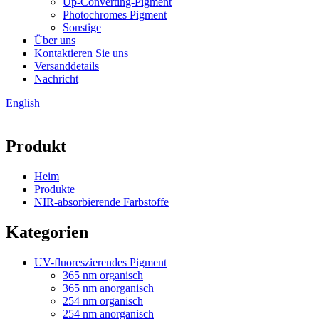
Up-Converting-Pigment
Photochromes Pigment
Sonstige
Über uns
Kontaktieren Sie uns
Versanddetails
Nachricht
English
Produkt
Heim
Produkte
NIR-absorbierende Farbstoffe
Kategorien
UV-fluoreszierendes Pigment
365 nm organisch
365 nm anorganisch
254 nm organisch
254 nm anorganisch