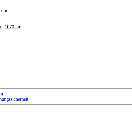
5 nm
nm, 1070 nm
nm
ungssicherheit