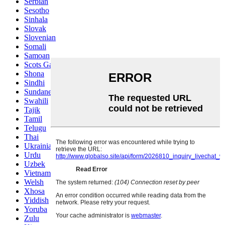
Serbian
Sesotho
Sinhala
Slovak
Slovenian
Somali
Samoan
Scots Gaelic
Shona
Sindhi
Sundanese
Swahili
Tajik
Tamil
Telugu
Thai
Ukrainian
Urdu
Uzbek
Vietnamese
Welsh
Xhosa
Yiddish
Yoruba
Zulu