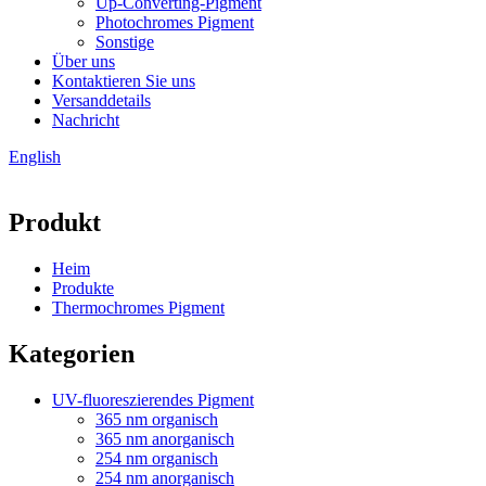
Up-Converting-Pigment
Photochromes Pigment
Sonstige
Über uns
Kontaktieren Sie uns
Versanddetails
Nachricht
English
Produkt
Heim
Produkte
Thermochromes Pigment
Kategorien
UV-fluoreszierendes Pigment
365 nm organisch
365 nm anorganisch
254 nm organisch
254 nm anorganisch