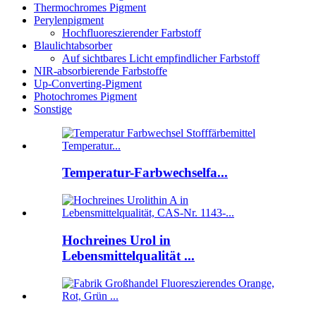
Thermochromes Pigment
Perylenpigment
Hochfluoreszierender Farbstoff
Blaulichtabsorber
Auf sichtbares Licht empfindlicher Farbstoff
NIR-absorbierende Farbstoffe
Up-Converting-Pigment
Photochromes Pigment
Sonstige
Temperatur-Farbwechselfa...
Hochreines Urol in
Lebensmittelqualität ...