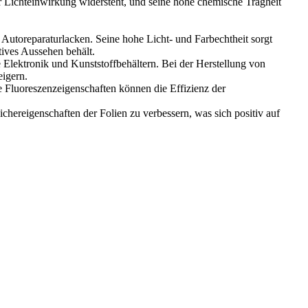
er Lichteinwirkung widersteht, und seine hohe chemische Trägheit
Autoreparaturlacken. Seine hohe Licht- und Farbechtheit sorgt
tives Aussehen behält.
ie Elektronik und Kunststoffbehältern. Bei der Herstellung von
eigern.
e Fluoreszenzeigenschaften können die Effizienz der
hereigenschaften der Folien zu verbessern, was sich positiv auf