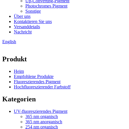
Up-Converting-Pigment
Photochromes Pigment
Sonstige
Über uns
Kontaktieren Sie uns
Versanddetails
Nachricht
English
Produkt
Heim
Empfohlene Produkte
Fluoreszierendes Pigment
Hochfluoreszierender Farbstoff
Kategorien
UV-fluoreszierendes Pigment
365 nm organisch
365 nm anorganisch
254 nm organisch