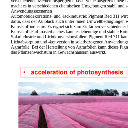
verschiedenen Medien dispergieren lässt. Seine ausgezeichnete Li
macht es in verschiedenen chemischen Umgebungen stabil und sor
Anwendungsszenarien​
Automobildekorations- und -lackindustrie: Pigment Red 311 wird 
dafür, dass der Autolack auch unter rauen Umweltbedingungen wi
Kunststoffindustrie: Es eignet sich zum Einfärben verschiedener 
Kunststoff-Farbmasterbatches kann es lebendige und stabile Rott
Solarindustrie und Lichtkonversionsfolien: Pigment Red 311 kan
Lichtabsorption und -konversion in solarbezogenen Anwendungen
Agrarfolie: Bei der Herstellung von Agrarfolien kann dieses Pig
das Pflanzenwachstum in Gewächshäusern auswirkt.​