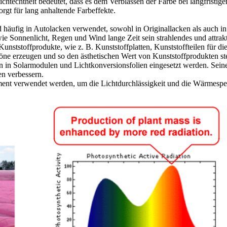
chtechtheit bedeutet, dass es dem Verblassen der Farbe bei langfristig
gt für lang anhaltende Farbeffekte.
häufig in Autolacken verwendet, sowohl in Originallacken als auch in 
e Sonnenlicht, Regen und Wind lange Zeit sein strahlendes und attrak
Kunststoffprodukte, wie z. B. Kunststoffplatten, Kunststoffteilen für d
öne erzeugen und so den ästhetischen Wert von Kunststoffprodukten st
n in Solarmodulen und Lichtkonversionsfolien eingesetzt werden. Sein
 verbessern.​
ment verwendet werden, um die Lichtdurchlässigkeit und die Wärmespeic