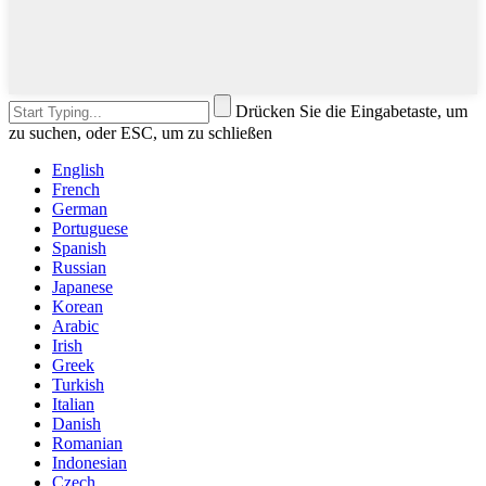
Drücken Sie die Eingabetaste, um
zu suchen, oder ESC, um zu schließen
English
French
German
Portuguese
Spanish
Russian
Japanese
Korean
Arabic
Irish
Greek
Turkish
Italian
Danish
Romanian
Indonesian
Czech